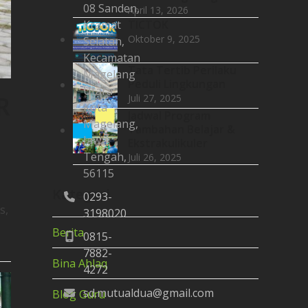
08 Sanden,
April 13, 2026
Kramat
TICTOK
Oktober 9, 2025
Selatan,
Kecamatan
Tata Tertib Perilaku
Magelang
Peduli Lingkungan
Utara
R
Juli 27, 2025
Kota
Jadwal Program
Magelang,
Tambahan Belajar &
Jawa
Ekstrakulikuler
Tengah,
Juli 26, 2025
56115
Kategori
0293-
s,
3198020
Berita
0815-
7882-
Bina Ahlaq
4272
sd.mutualdua@gmail.com
Blog Guru