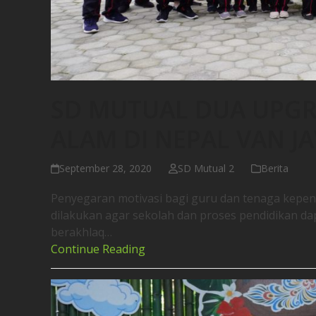
SD MUTUAL DUA UPGR
ALAM DI NEPAL VAN J
September 28, 2020
SD Mutual 2
Berita
Penyegaran motivasi bagi guru dan tenaga kepen
dilakukan agar sekolah dan proses pendidikan da
berakhlaq…
Continue Reading