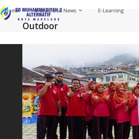
Skip
Home
Mutual Dua News
E-Learning
to
content
Outdoor