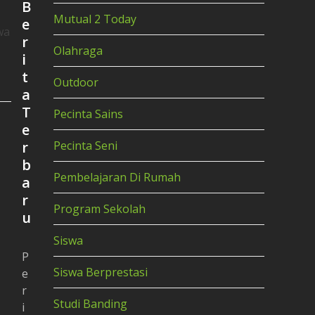
B
Mutual 2 Today
e
wa
r
Olahraga
i
t
Outdoor
a
T
Pecinta Sains
e
r
Pecinta Seni
b
Pembelajaran Di Rumah
a
r
Program Sekolah
u
Siswa
P
Siswa Berprestasi
e
r
Studi Banding
i