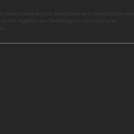
 materi menarik terus ditampilkan demi menghasilkan sis
n penuh kegembiraan. Pembelajaran luar kelas terus
us…