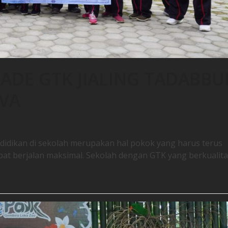
ADE GTK JIALING TADABBU
AVA
didikan di sekolah merupakan hal pokok yang harus terus
pat berjalan maksimal. Sekolah dengan GTK yang berkualita