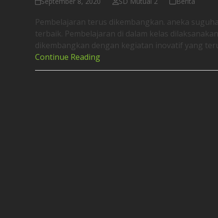
September 8, 2020
SD Mutual 2
Berita
Pembelajaran terus dikembangkan. aneka suguhan
terbaik. Pembelajaran di dalam kelas dilaksanaka
dikembangkan dengan kegiatan inovatif yang ter
Continue Reading