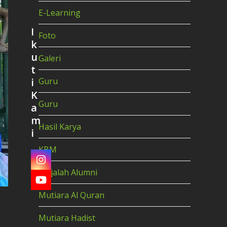
E-Learning
I
Foto
k
u
Galeri
t
i
Guru
K
Guru
a
m
Hasil Karya
i
KBM
Instagram
Majalah Alumni
YouTube
Mutiara Al Quran
Mutiara Hadist