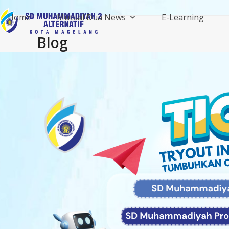
Skip
Home
Mutual Dua News
E-Learning
to
content
Blog