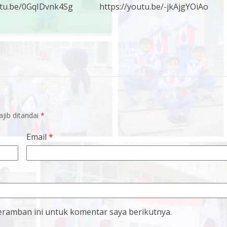
utu.be/0GqIDvnk4Sg
https://youtu.be/-jkAjgYOiAo
jib ditandai
*
Email
*
eramban ini untuk komentar saya berikutnya.