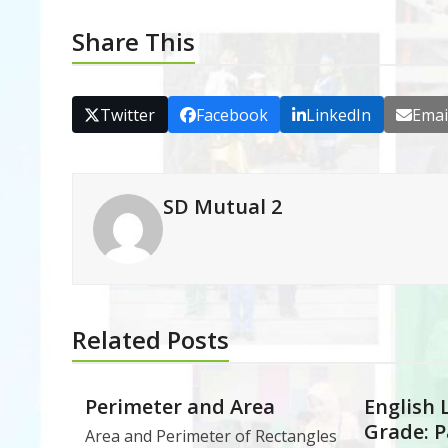
Share This
Twitter
Facebook
LinkedIn
Emai
SD Mutual 2
Related Posts
Perimeter and Area
English 
Grade: P
Area and Perimeter of Rectangles