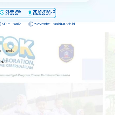
omments
out!