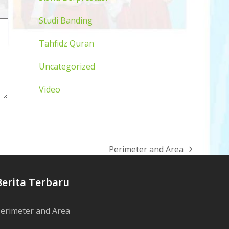
Studi Banding
Tahfidz Quran
Uncategorized
Video
Perimeter and Area
next
post:
Berita Terbaru
erimeter and Area