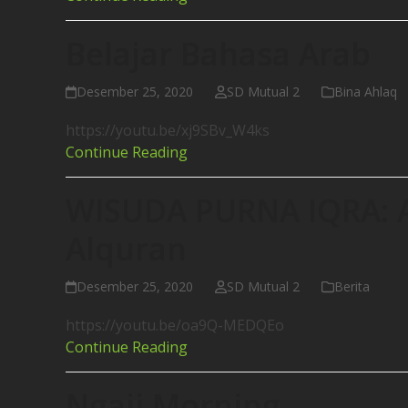
Belajar Bahasa Arab
Desember 25, 2020
SD Mutual 2
Bina Ahlaq
https://youtu.be/xj9SBv_W4ks
Continue Reading
WISUDA PURNA IQRA: A
Alquran
Desember 25, 2020
SD Mutual 2
Berita
https://youtu.be/oa9Q-MEDQEo
Continue Reading
Ngaji Morning