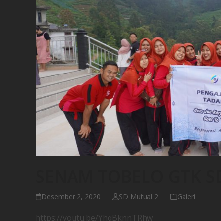
SENAM TOBELO GTK S
Desember 2, 2020
SD Mutual 2
Galeri
https://youtu.be/YhqBknnTRhw