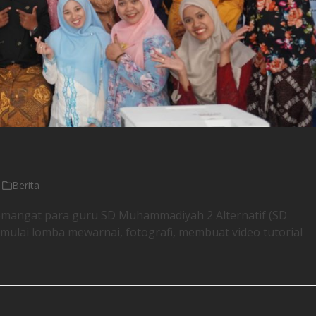
Berita
emangat para guru SD Muhammadiyah 2 Alternatif (SD
mulai lomba mewarnai, fotografi, membuat video tutorial