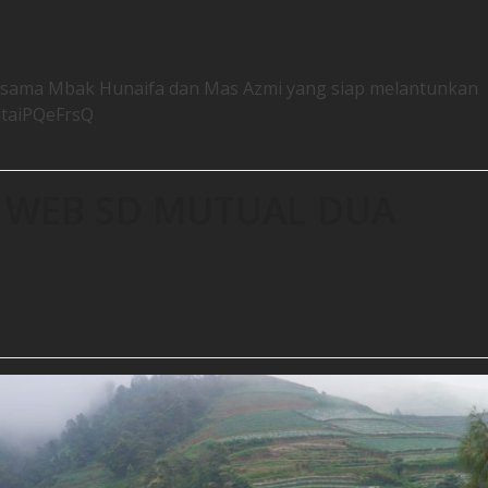
rsama Mbak Hunaifa dan Mas Azmi yang siap melantunkan
/qtaiPQeFrsQ
G WEB SD MUTUAL DUA