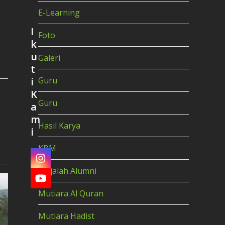
E-Learning
I
Foto
k
u
Galeri
t
i
Guru
K
Guru
a
m
Hasil Karya
i
KBM
Instagram
Majalah Alumni
YouTube
Mutiara Al Quran
Mutiara Hadist