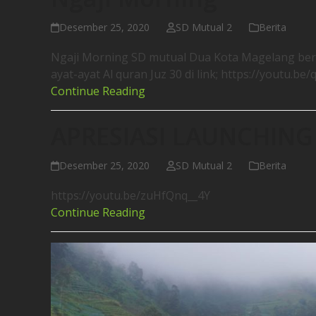
Desember 25, 2020
SD Mutual 2
Berita
Ngaji Morning SD mutual Dua Kota Magelang be
ayat-ayat Al quran Juz 30 di link; https://youtu.be
Continue Reading
APRESIASI LAUNCHIN
Desember 25, 2020
SD Mutual 2
Berita
https://youtu.be/zuHfQnq__4Y
Continue Reading