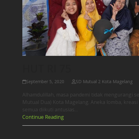
HUT RI 75
September 5, 2020
SD Mutual 2 Kota Magelang
Alhamdulillah, masa pandemi tidak mengurangi s
Mutual Dua) Kota Magelang. Aneka lomba, kreasi 
semua diikuti antusias…
Continue Reading