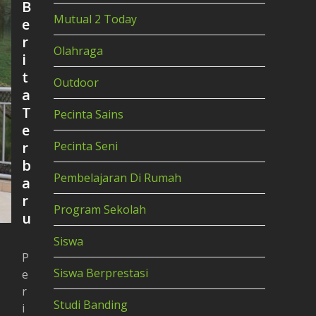
B
Mutual 2 Today
e
r
Olahraga
i
t
Outdoor
a
T
Pecinta Sains
e
r
Pecinta Seni
b
Pembelajaran Di Rumah
a
r
Program Sekolah
u
Siswa
P
Siswa Berprestasi
e
r
Studi Banding
i