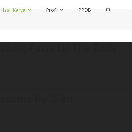
Hasil Karya
Profil
PPDB
Grade: Parts Of The Body
bersama Bu Dian