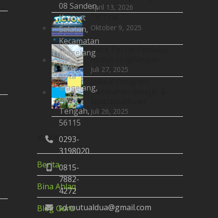
08 Sanden,
April 13, 2026
Kramat
TICTOK
Oktober 9, 2025
Selatan,
Kecamatan
Tata Tertib Perilaku
Magelang
Peduli Lingkungan
Utara
Juli 27, 2025
Kota
Jadwal Program
Magelang,
Tambahan Belajar &
Jawa
Ekstrakulikuler
Tengah,
Juli 26, 2025
56115
Kategori
0293-
3198020
Berita
0815-
7882-
Bina Ahlaq
4272
sd.mutualdua@gmail.com
Blog Guru