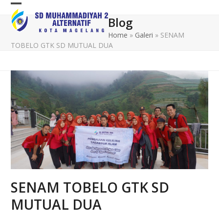
Skip
Open
Close
to
Blog
mobile
mobile
content
Home
»
Galeri
»
SENAM
menu
menu
TOBELO GTK SD MUTUAL DUA
SENAM TOBELO GTK SD
MUTUAL DUA