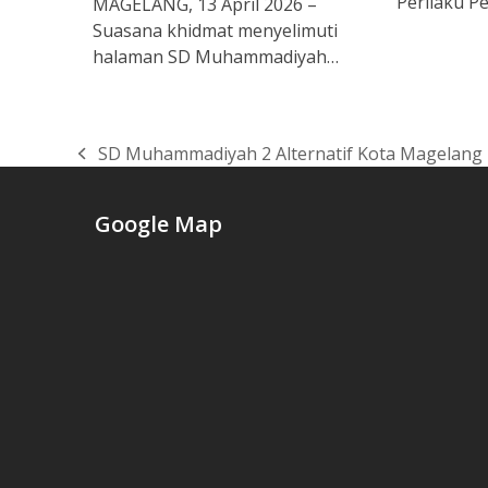
Perilaku P
MAGELANG, 13 April 2026 –
Suasana khidmat menyelimuti
halaman SD Muhammadiyah…
SD Muhammadiyah 2 Alternatif Kota Magelang
previous
post:
Google Map