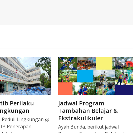
tib Perilaku
Jadwal Program
Lingkungan
Tambahan Belajar &
Ekstrakulikuler
b Peduli Lingkungan 🌿
IB Penerapan
Ayah Bunda, berikut jadwal