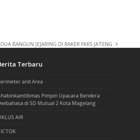
DUA BANGUN JEJARING DI RAKER FKKS JATENG
Berita Terbaru
erimeter and Area
habinkamtibmas Pimpin Upacara Bendera
wibahasa di SD Mutual 2 Kota Magelang
IKLUS AIR
TICTOK