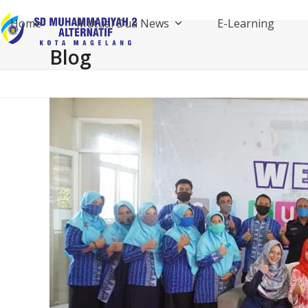
Skip
Home
Mutual Dua News
E-Learning
to
content
Blog