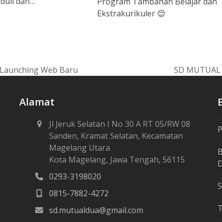
eduli dan…
Program Tambahan Belajar dan
Ekstrakurikuler 😊
 Launching Web Baru
SD MUTUAL 
next
post:
Alamat
Jl Jeruk Selatan I No 30 A RT 05/RW 08
P
Sanden, Kramat Selatan, Kecamatan
Magelang Utara
B
Kota Magelang, Jawa Tengah, 56115
D
0293-3198020
S
0815-7882-4272
sd.mutualdua@gmail.com