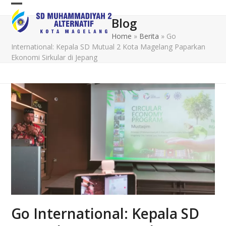
Skip
Open
Close
to
Blog
mobile
mobile
content
Home
»
Berita
»
Go
menu
menu
International: Kepala SD Mutual 2 Kota Magelang Paparkan
Ekonomi Sirkular di Jepang
Go International: Kepala SD