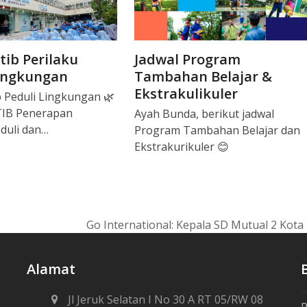
tib Perilaku
Jadwal Program
Lingkungan
Tambahan Belajar &
Ekstrakulikuler
b Peduli Lingkungan 🌿
IB Penerapan
Ayah Bunda, berikut jadwal
eduli dan…
Program Tambahan Belajar dan
Ekstrakurikuler 😊
Go International: Kepala SD Mutual 2 Kot
next
post:
Alamat
Jl Jeruk Selatan I No 30 A RT 05/RW 08