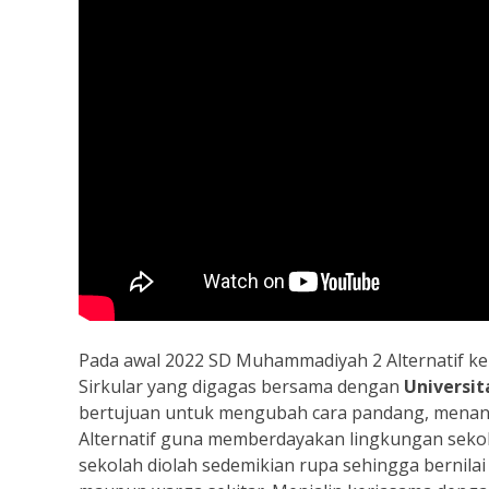
Pada awal 2022 SD Muhammadiyah 2 Alternatif k
Sirkular yang digagas bersama dengan
Universi
bertujuan untuk mengubah cara pandang, mena
Alternatif guna memberdayakan lingkungan sek
sekolah diolah sedemikian rupa sehingga bernila