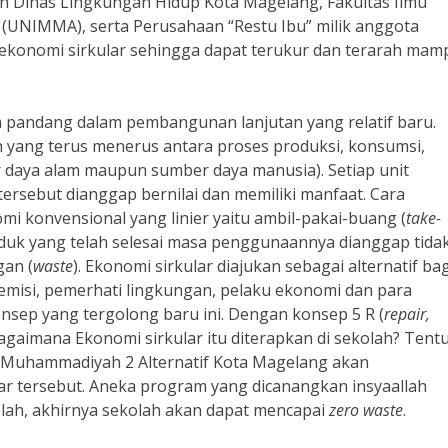
n Dinas Lingkungan Hidup Kota Magelang, Fakultas Ilmu
UNIMMA), serta Perusahaan “Restu Ibu” milik anggota
ekonomi sirkular sehingga dapat terukur dan terarah mam
 pandang dalam pembangunan lanjutan yang relatif baru.
 yang terus menerus antara proses produksi, konsumsi,
 daya alam maupun sumber daya manusia). Setiap unit
ersebut dianggap bernilai dan memiliki manfaat. Cara
 konvensional yang linier yaitu ambil-pakai-buang (
take-
roduk yang telah selesai masa penggunaannya dianggap tida
gan (
waste
). Ekonomi sirkular diajukan sebagai alternatif bag
demisi, pemerhati lingkungan, pelaku ekonomi dan para
sep yang tergolong baru ini. Dengan konsep 5 R (
repair,
Bagaimana Ekonomi sirkular itu diterapkan di sekolah? Tent
 SD Muhammadiyah 2 Alternatif Kota Magelang akan
r tersebut. Aneka program yang dicanangkan insyaallah
olah, akhirnya sekolah akan dapat mencapai
zero waste
.