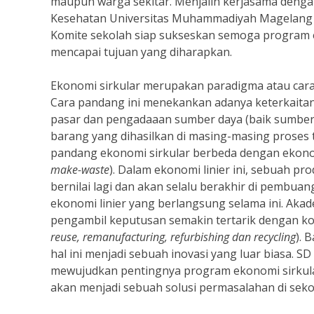
maupun warga sekitar. Menjalin kerjasama denga
Kesehatan Universitas Muhammadiyah Magelang (
Komite sekolah siap sukseskan semoga program 
mencapai tujuan yang diharapkan.
Ekonomi sirkular merupakan paradigma atau cara
Cara pandang ini menekankan adanya keterkaitan
pasar dan pengadaaan sumber daya (baik sumber
barang yang dihasilkan di masing-masing proses t
pandang ekonomi sirkular berbeda dengan ekonomi
make-waste
). Dalam ekonomi linier ini, sebuah p
bernilai lagi dan akan selalu berakhir di pembuan
ekonomi linier yang berlangsung selama ini. Aka
pengambil keputusan semakin tertarik dengan kon
reuse, remanufacturing, refurbishing dan recycling
). 
hal ini menjadi sebuah inovasi yang luar biasa.
mewujudkan pentingnya program ekonomi sirkula
akan menjadi sebuah solusi permasalahan di sek