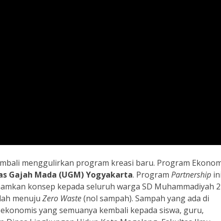
embali menggulirkan program kreasi baru. Program Ekonom
tas Gajah Mada (UGM) Yogyakarta
. Program
Partnership
in
namkan konsep kepada seluruh warga SD Muhammadiyah 2
olah menuju
Zero Waste
(nol sampah). Sampah yang ada di
i ekonomis yang semuanya kembali kepada siswa, guru,